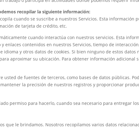
 un trabajo o participa en actividades donde podemos requerir inf
odemos recopilar la siguiente información:
ecopila cuando se suscribe a nuestros Servicios. Esta información 
mación de tarjeta de crédito, etc.
tomáticamente cuando interactúa con nuestros servicios. Esta infor
do y enlaces contenidos en nuestros Servicios, tiempo de interacción
 de idioma y otros datos de cookies. Si bien ninguno de estos datos
para aproximar su ubicación. Para obtener información adicional 
e usted de fuentes de terceros, como bases de datos públicas. Po
antener la precisión de nuestros registros y proporcionar product
ado permiso para hacerlo, cuando sea necesario para entregar los
ios que le brindamos. Nosotros recopilamos varios datos relaciona