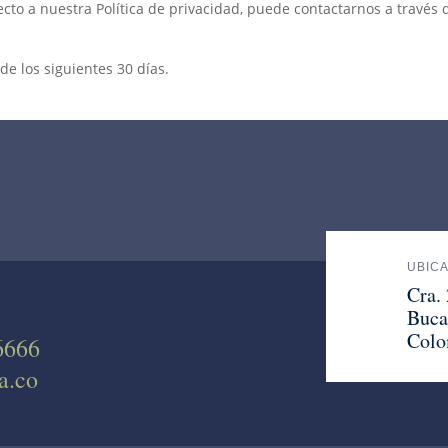
cto a nuestra Política de privacidad, puede contactarnos a través 
e los siguientes 30 días.
UBIC
Cra.
Buca
Colo
6666
a.co