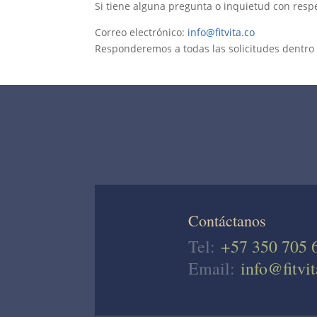
Si tiene alguna pregunta o inquietud con respe
Correo electrónico:
info@fitvita.co
Responderemos a todas las solicitudes dentro d
Contáctanos
Tel:
+57 350 705 
Email:
info@fitvit