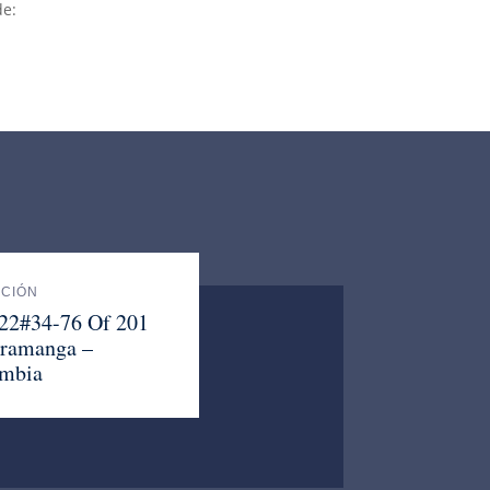
de:
ACIÓN
 22#34-76 Of 201
ramanga –
mbia