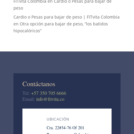
FITvita Colombia
en
Cardio o Pesas para bajar de
peso
Cardio o Pesas para bajar de peso | FITvita Colombia
en
Otra opción para bajar de peso, “los batidos
hipocalóricos”
Contáctanos
Tel:
+57 350 705 6666
Email:
info@fitvita.co
UBICACIÓN
Cra. 22#34-76 Of 201