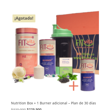
precio
precio
original
actual
era:
es:
¡Agotado!
$330.000.
$209.900.
Nutrition Box + 1 Burner adicional – Plan de 30 días
El
El
$
320.000
$
229.900