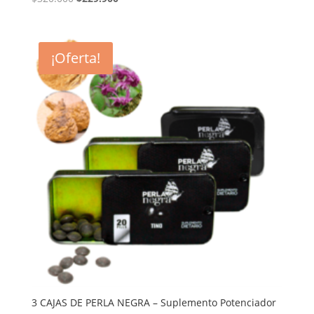
precio
precio
original
actual
era:
es:
¡Oferta!
$320.000.
$229.900.
3 CAJAS DE PERLA NEGRA – Suplemento Potenciador