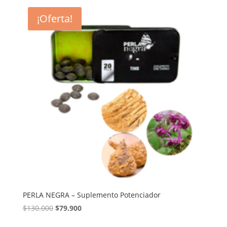
era:
es:
¡Oferta!
$40.000.
$29.900.
PERLA NEGRA – Suplemento Potenciador
El
El
$
130.000
$
79.900
precio
precio