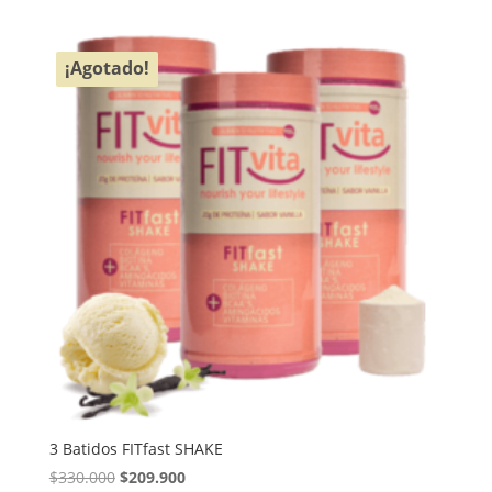
original
actual
era:
es:
¡Agotado!
$120.000.
$89.900.
3 Batidos FITfast SHAKE
El
El
$
330.000
$
209.900