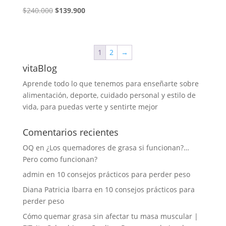
El
El
$
240.000
$
139.900
precio
precio
original
actual
era:
es:
1
2
→
$240.000.
$139.900.
vitaBlog
Aprende todo lo que tenemos para enseñarte sobre
alimentación, deporte, cuidado personal y estilo de
vida, para puedas verte y sentirte mejor
Comentarios recientes
OQ
en
¿Los quemadores de grasa si funcionan?…
Pero como funcionan?
admin
en
10 consejos prácticos para perder peso
Diana Patricia Ibarra
en
10 consejos prácticos para
perder peso
Cómo quemar grasa sin afectar tu masa muscular |