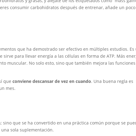
bohidratos y grasas, y aléjate de los etiquetados como “mass gain
ieres consumir carbohidratos después de entrenar, añade un poco
ementos que ha demostrado ser efectivo en múltiples estudios. Es
sirve para llevar energía a las células en forma de ATP. Más ener
to muscular. No solo esto, sino que también mejora las funciones
así que
conviene descansar de vez en cuando
. Una buena regla es
 un mes.
a; sino que se ha convertido en una práctica común porque se pu
n una sola suplementación.