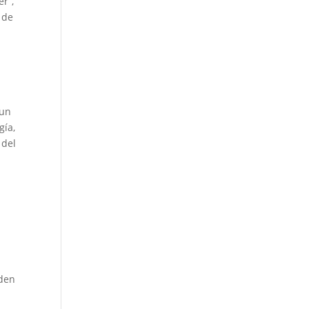
er”,
 de
 un
gía,
 del
eden