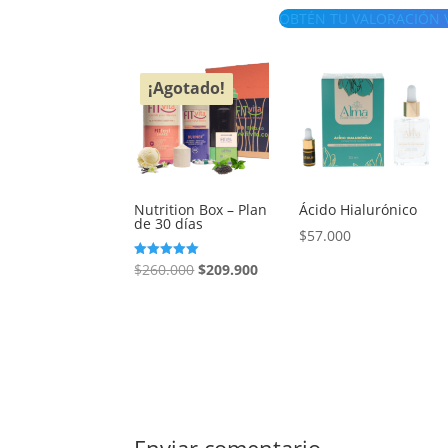
OBTÉN TU VALORACIÓN VI
¡Agotado!
Nutrition Box – Plan
Ácido Hialurónico
de 30 días
$
57.000
El
El
$
260.000
$
209.900
Valorado
con
precio
precio
5.00
de 5
original
actual
era:
es:
$260.000.
$209.900.
Enviar comentario