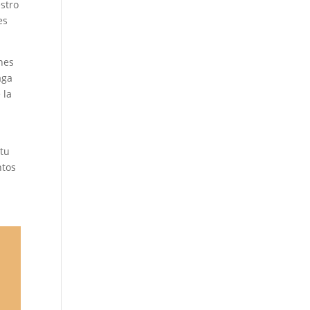
stro
es
ones
aga
 la
 tu
ntos