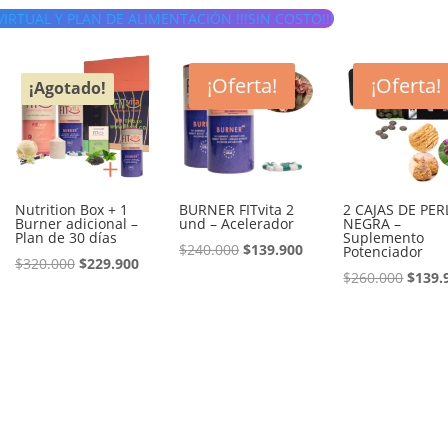
RTUAL Y PLAN DE ALIMENTACIÓN !!!SIN COSTO!!!
¡Oferta!
¡Oferta!
¡Agotado!
Nutrition Box + 1
BURNER FITvita 2
2 CAJAS DE PER
Burner adicional –
und – Acelerador
NEGRA –
Plan de 30 días
Suplemento
El
El
$
240.000
$
139.900
Potenciador
El
El
$
320.000
$
229.900
precio
precio
El
$
260.000
$
139.
precio
precio
original
actual
preci
original
actual
era:
es:
origin
era:
es:
$240.000.
$139.900.
era:
$320.000.
$229.900.
$260.