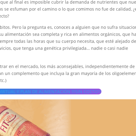
ue al final es imposible cubrir la demanda de nutrientes que nue
s se esfuman por el camino o lo que comimos no fue de calidad, ¿
ecto?
ábitos. Pero la pregunta es, conoces a alguien que no sufra situaci
 su alimentación sea completa y rica en alimentos orgánicos, que h
iempre todas las horas que su cuerpo necesita, que esté alejado de
cios, que tenga una genética privilegiada… nadie o casi nadie
rar en el mercado, los más aconsejables, independientemente de
erían un complemento que incluya la gran mayoría de los oligoeleme
tc.)
RTUAL Y PLAN DE ALIMENTACIÓN !!!SIN COSTO!!!