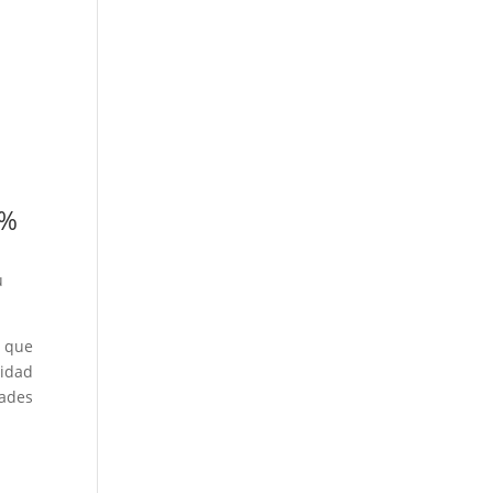
0%
u
a que
tidad
dades
.