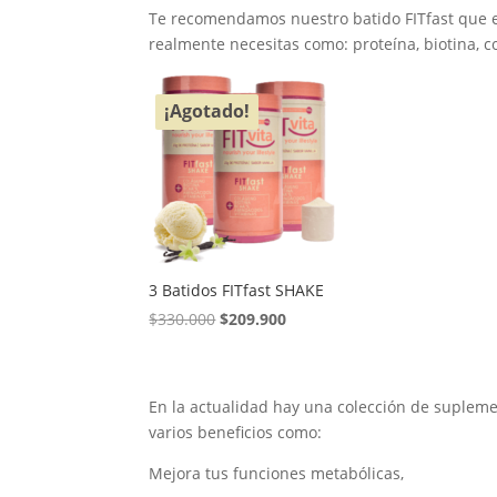
Te recomendamos nuestro batido FITfast que e
realmente necesitas como: proteína, biotina, c
¡Agotado!
3 Batidos FITfast SHAKE
El
El
$
330.000
$
209.900
precio
precio
original
actual
era:
es:
En la actualidad hay una colección de suple
$330.000.
$209.900.
varios beneficios como:
Mejora tus funciones metabólicas,