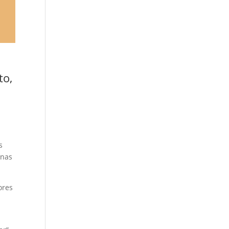
to,
s
ínas
ores