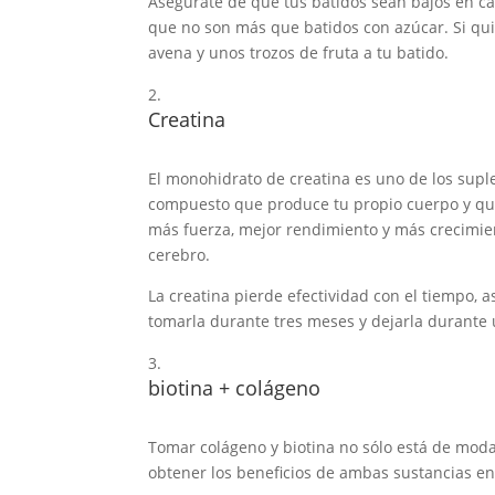
Asegúrate de que tus batidos sean bajos en car
que no son más que batidos con azúcar. Si qu
avena y unos trozos de fruta a tu batido.
Creatina
El monohidrato de creatina es uno de los supl
compuesto que produce tu propio cuerpo y que 
más fuerza, mejor rendimiento y más crecimien
cerebro.
La creatina pierde efectividad con el tiempo, 
tomarla durante tres meses y dejarla durante
biotina + colágeno
Tomar colágeno y biotina no sólo está de mod
obtener los beneficios de ambas sustancias e