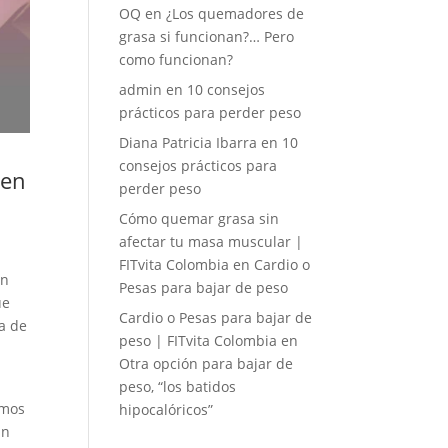
OQ
en
¿Los quemadores de
grasa si funcionan?… Pero
como funcionan?
admin
en
10 consejos
prácticos para perder peso
Diana Patricia Ibarra
en
10
consejos prácticos para
uen
perder peso
Cómo quemar grasa sin
afectar tu masa muscular |
FITvita Colombia
en
Cardio o
en
Pesas para bajar de peso
ue
Cardio o Pesas para bajar de
a de
peso | FITvita Colombia
en
Otra opción para bajar de
peso, “los batidos
imos
hipocalóricos”
an