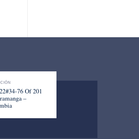
ACIÓN
 22#34-76 Of 201
ramanga –
mbia