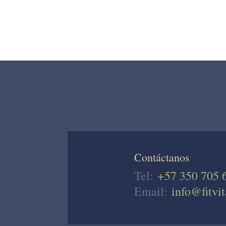
Contáctanos
Tel:
+57 350 705 
Email:
info@fitvit