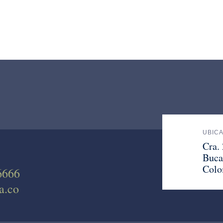
UBIC
Cra.
Buca
Colo
6666
a.co