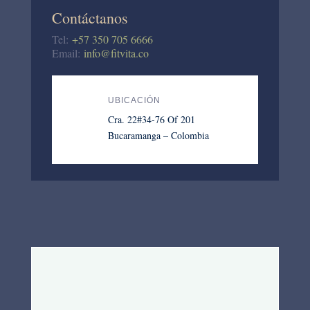
Contáctanos
Tel:
+57 350 705 6666
Email:
info@fitvita.co
UBICACIÓN
Cra. 22#34-76 Of 201
Bucaramanga – Colombia