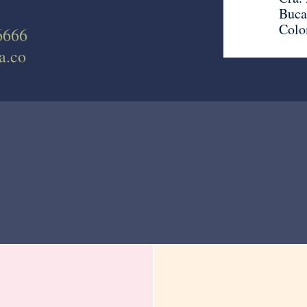
Buca
Colo
6666
a.co