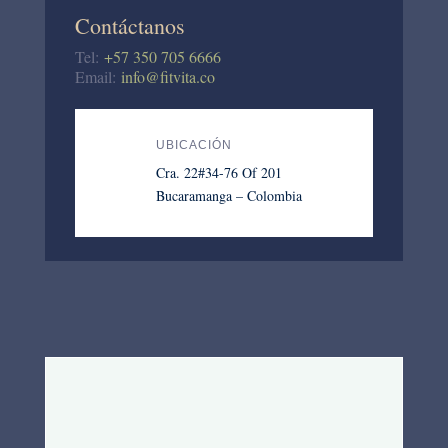
Contáctanos
Tel:
+57 350 705 6666
Email:
info@fitvita.co
UBICACIÓN
Cra. 22#34-76 Of 201
Bucaramanga – Colombia