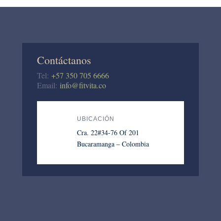
Contáctanos
Tel:
+57 350 705 6666
Email:
info@fitvita.co
UBICACIÓN
Cra. 22#34-76 Of 201
Bucaramanga – Colombia