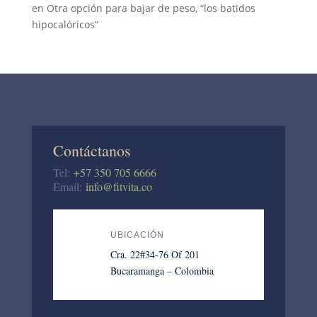
en
Otra opción para bajar de peso, “los batidos
hipocalóricos”
Contáctanos
Tel:
+57 350 705 6666
Email:
info@fitvita.co
UBICACIÓN
Cra. 22#34-76 Of 201
Bucaramanga – Colombia