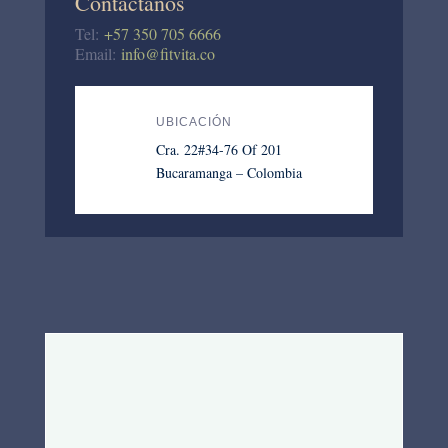
Contáctanos
Tel:
+57 350 705 6666
Email:
info@fitvita.co
UBICACIÓN
Cra. 22#34-76 Of 201
Bucaramanga – Colombia