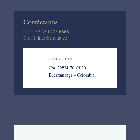
Contáctanos
Tel:
+57 350 705 6666
Email:
info@fitvita.co
UBICACIÓN
Cra. 22#34-76 Of 201
Bucaramanga – Colombia