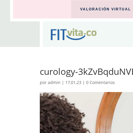
VALORACIÓN VIRTUAL
curology-3kZvBqduNVE
por
admin
|
17,01,23
|
0 Comentarios