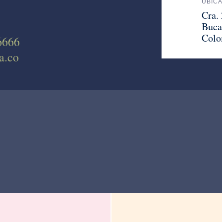
UBIC
Cra.
Buca
Colo
6666
a.co