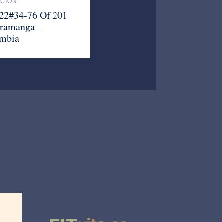
ACIÓN
 22#34-76 Of 201
ramanga –
mbia