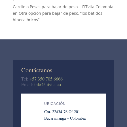
Cardio o Pesas para bajar de peso | FITvita Colombia
en
Otra opción para bajar de peso, “los batidos
hipocalóricos”
Contáctanos
Tel:
+57 350 705 6666
Email:
info@fitvita.co
UBICACIÓN
Cra. 22#34-76 Of 201
Bucaramanga – Colombia