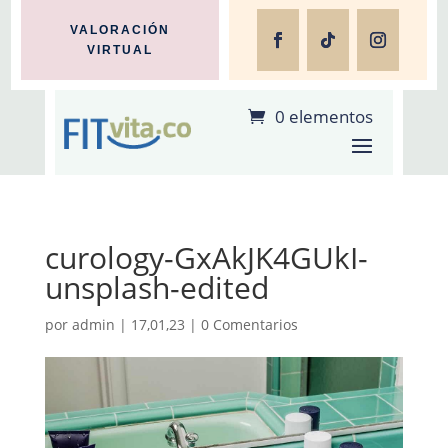
VALORACIÓN
VIRTUAL
0 elementos
curology-GxAkJK4GUkI-
unsplash-edited
por
admin
|
17,01,23
|
0 Comentarios