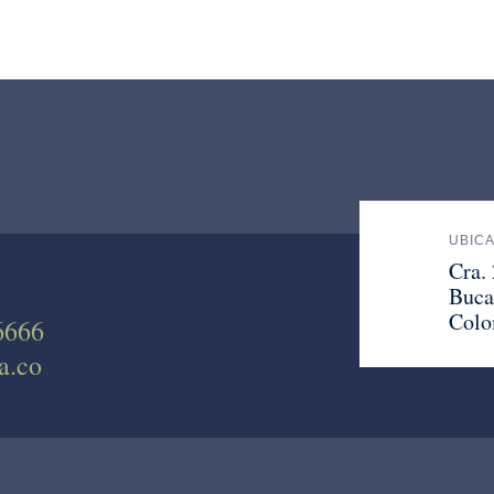
UBIC
Cra.
Buca
Colo
6666
a.co