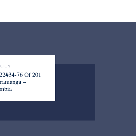
ACIÓN
 22#34-76 Of 201
ramanga –
mbia