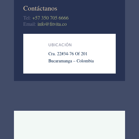
Contáctanos
Tel:
+57 350 705 6666
Email:
info@fitvita.co
UBICACIÓN
Cra. 22#34-76 Of 201
Bucaramanga – Colombia