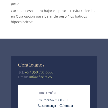
peso
Cardio o Pesas para bajar de peso | FITvita Colombia
en
Otra opción para bajar de peso, “los batidos
hipocalóricos”
Contáctanos
Tel:
+57 350 705 6666
Email:
info@fitvita.co
UBICACIÓN
Cra. 22#34-76 Of 201
Bucaramanga – Colombia