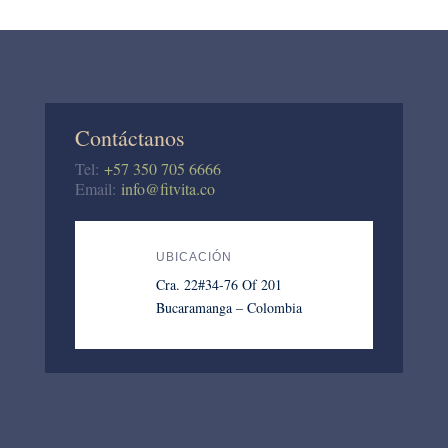
Contáctanos
Tel:
+57 350 705 6666
Email:
info@fitvita.co
UBICACIÓN
Cra. 22#34-76 Of 201
Bucaramanga – Colombia