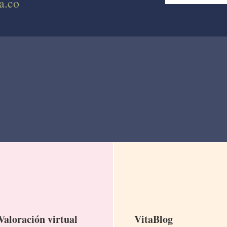
a.co
Valoración virtual
VitaBlog