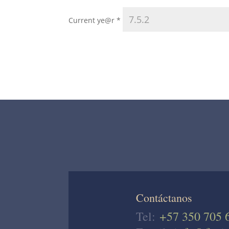
Current ye@r
*
Contáctanos
Tel:
+57 350 705 