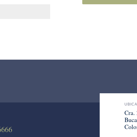
UBIC
Cra.
Buca
Colo
6666