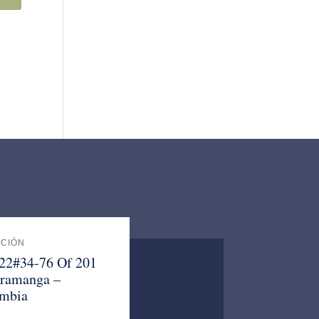
ACIÓN
 22#34-76 Of 201
ramanga –
mbia