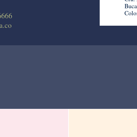
Buca
Colo
6666
a.co