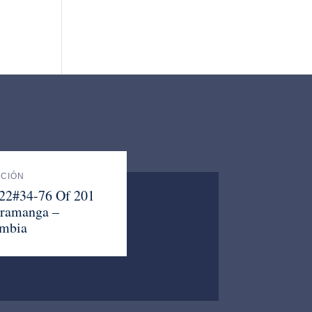
ACIÓN
 22#34-76 Of 201
ramanga –
mbia