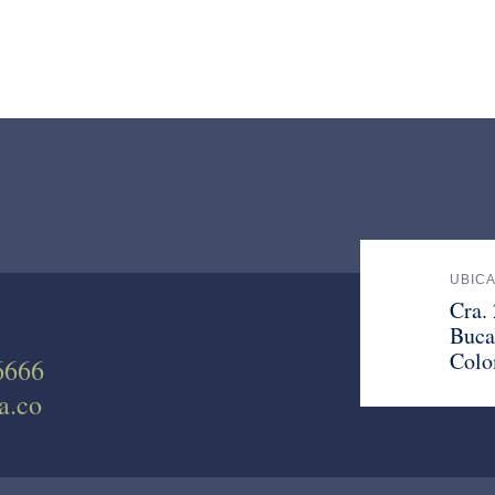
UBIC
Cra.
Buca
Colo
6666
a.co