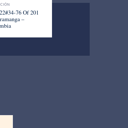
ACIÓN
 22#34-76 Of 201
ramanga –
mbia