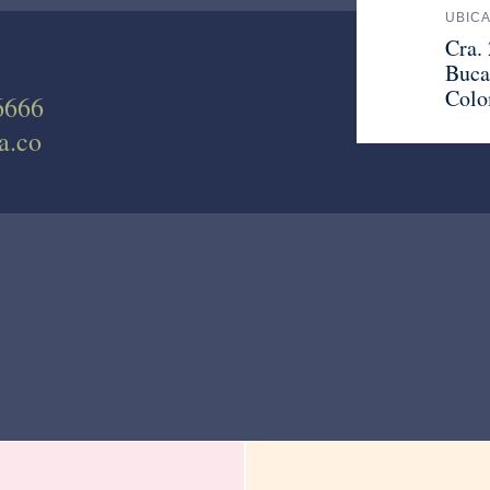
UBIC
Cra.
Buca
Colo
6666
a.co